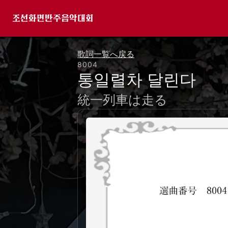
조선화면반주음악대회
歌詞一覧へ戻る
8004
통일렬차 달린다
統一列車は走る