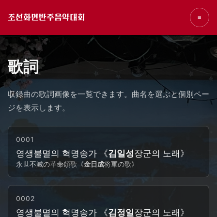
조선화면반주음악대회
≡
歌詞
収録曲の歌詞画像を一覧できます。曲名を選ぶと個別ペー
ジを表示します。
0001
영생불멸의 혁명송가 《
김일성
장군의 노래》
永世不滅の革命頌歌《
金日成
将軍の歌》
0002
영생불멸의 혁명송가 《
김정일
장군의 노래》