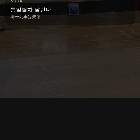
8004
통일렬차 달린다
統一列車は走る
イベント
歌詞
予約システム
X
プライバシーポリシー
© 2014 朝鮮カラオケ大会実行委員会