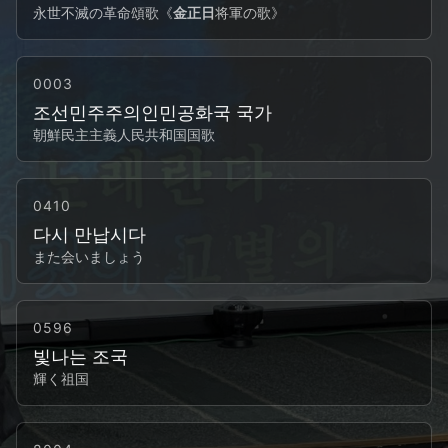
永世不滅の革命頌歌《
金正日
将軍の歌》
0003
조선민주주의인민공화국 국가
朝鮮民主主義人民共和国国歌
0410
다시 만납시다
また会いましょう
0596
빛나는 조국
輝く祖国